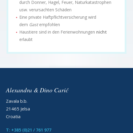
durch Donner, Hagel, Feuer, Naturkatastrophen
usw. verursachten Schäden
Eine private Haftpflichtversicherung wird
dem
Gast
empfohlen
Haustiere sind in den Ferienwohnungen
nicht
erlaubt
Alexandra & Dino Carić
Zavala b.b.
21465 Jelsa
Croatia
T: +385 (0)21 / 761 977